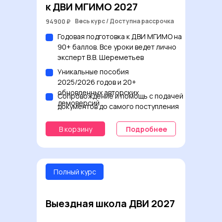
к ДВИ МГИМО 2027
Весь курс / Доступна рассрочка
94900
₽
Годовая подготовка к ДВИ МГИМО на
90+ баллов. Все уроки ведет лично
эксперт В.В. Шереметьев
Уникальные пособия
2025/2026 годов и 20+
обновленных авторских
Сопровождение и помощь с подачей
демоверсий
документов до самого поступления
В корзину
Подробнее
Полный курс
Выездная школа ДВИ 2027