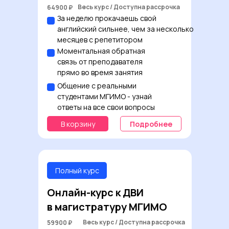
Весь курс / Доступна рассрочка
64900
₽
За неделю прокачаешь свой
английский сильнее, чем за несколько
месяцев с репетитором
Моментальная обратная
связь от преподавателя
прямо во время занятия
Общение с реальными
студентами МГИМО - узнай
Спасибо большое преподавателю и
ответы на все свои вопросы
кураторам курса ДВИ МГИМО!
В корзину
Подробнее
Данный курс помогает получить
все необходимые знания для ДВИ.
Преподаватель - Владимир
Васильевич Шереметьев - всегда
готов помочь и разъяснить сложные
Полный курс
моменты в структуре экзамена.
В целом, курсы пол подготовке к ДВИ
Онлайн-курс к ДВИ
МГИМО - это лучшая инвестиция в
в магистратуру МГИМО
свое будущее!
Весь курс / Доступна рассрочка
59900
₽