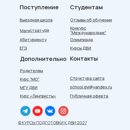
Поступление
Студентам
Выездная школа
Отзывы об обучении
Конкурс
Магистратура
"Международник"
Абитуриенту
Олимпиада
ЕГЭ
Курсы ДВИ
Мы перезво
Контакты
Дополнительно
ответим на
почту сбор
Родителям
Структура сайта
Курс “МО"
school.dvi@yandex.ru
МГУ ДВИ
Курс «Лингвисты»
Публичная оферта
© КУРСЫ ПОДГОТОВКИ К ДВИ 2027