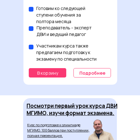
Готовим ко следующей
ступени обучения за
полтора месяца
Преподаватель - эксперт
ДВИ и ведущий педагог
Участникам курса также
предлагаем подготовку к
экзамену по специальности
В корзину
Подробнее
Посмотри первый урок курса ДВИ
МГИМО, изучи формат экзамена.
Курс по подготовке к олимпиаде
МГИМО. 100 баллов при поступлении,
полная презентация.