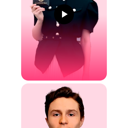
Получи бесп
гайд