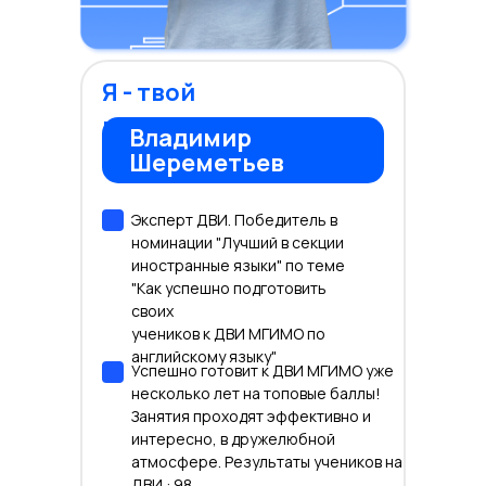
Я - твой
преподаватель
Владимир
Шереметьев
Эксперт ДВИ. Победитель в
номинации "Лучший в секции
иностранные языки" по теме
"Как успешно подготовить
своих
учеников к ДВИ МГИМО по
английскому языку"
Успешно готовит к ДВИ МГИМО уже
несколько лет на топовые баллы!
Занятия проходят эффективно и
интересно, в дружелюбной
атмосфере. Результаты учеников на
ДВИ : 98,