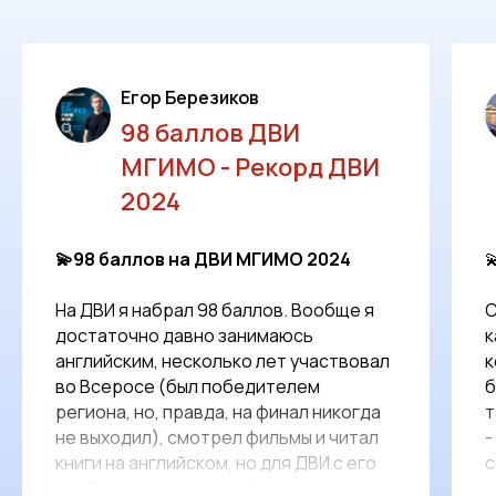
Егор Березиков
98 баллов ДВИ
МГИМО - Рекорд ДВИ
2024
💫98 баллов на ДВИ МГИМО 2024

На ДВИ я набрал 98 баллов. Вообще я
С
достаточно давно занимаюсь
к
английским, несколько лет участвовал
к
во Всеросе (был победителем
б
региона, но, правда, на финал никогда
т
не выходил), смотрел фильмы и читал
-
книги на английском, но для ДВИ с его
с
особенностями этого было
м