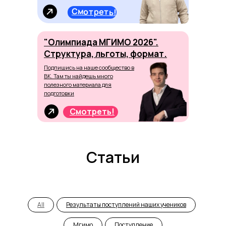
Смотреть!
"Олимпиада МГИМО 2026".
Структура, льготы, формат.
Подпишись на наше сообщество в
ВК. Там ты найдешь много
полезного материала для
подготовки
Смотреть!
Статьи
All
Результаты поступлений наших учеников
Мгимо
Поступление