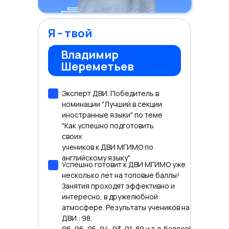
Я - твой
преподаватель
Владимир
Шереметьев
Эксперт ДВИ. Победитель в
номинации "Лучший в секции
иностранные языки" по теме
"Как успешно подготовить
своих
учеников к ДВИ МГИМО по
английскому языку"
Успешно готовит к ДВИ МГИМО уже
несколько лет на топовые баллы!
Занятия проходят эффективно и
интересно, в дружелюбной
атмосфере. Результаты учеников на
ДВИ : 98,
96, 96, 95, 94, 93, 91, 89 и т.д. баллов!