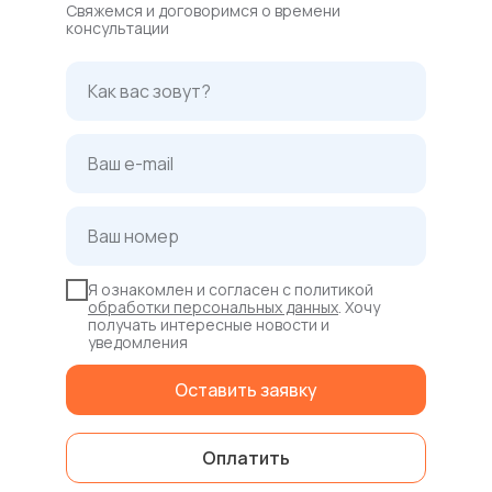
знать, что сделал всë возможное!
Свяжемся и договоримся о времени
консультации
Сохраняйте спокойствие и свое
ментальное здоровье в этот
ответственный жизненный период,
никогда не опускайте руки, ставьте
себе цели и идите к ним, не смотря ни на
что. Удачи!
Я ознакомлен и согласен с политикой
обработки персональных данных
. Хочу
получать интересные новости и
уведомления
Оставить заявку
Оплатить