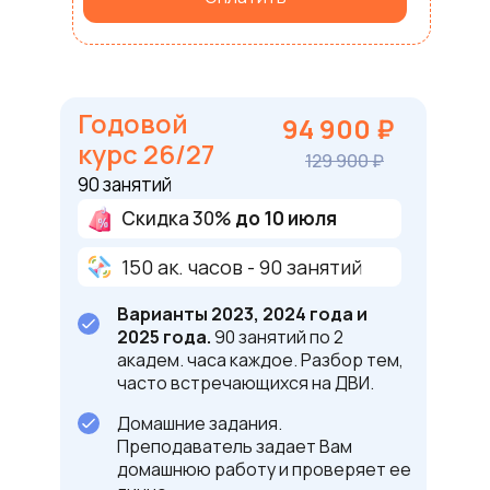
Годовой
94 900 ₽
курс 26/27
129 900 ₽
90 занятий
Скидка 30%
до 10 июля
150 ак. часов - 90 занятий
Варианты 2023, 2024 года и
2025 года.
90 занятий по 2
академ. часа каждое. Разбор тем,
часто встречающихся на ДВИ.
Домашние задания.
Получи бесп
Преподаватель задает Вам
гайд
домашнюю работу и проверяет ее