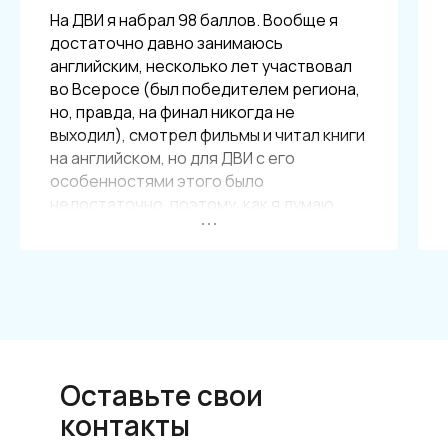
На ДВИ я набрал 98 баллов. Вообще я
достаточно давно занимаюсь
английским, несколько лет участвовал
во Всеросе (был победителем региона,
но, правда, на финал никогда не
выходил), смотрел фильмы и читал книги
на английском, но для ДВИ с его
особенностями этого было
недостаточно, поэтому, как я думаю,
решающую роль в этом результате
сыграл курс ДВИ МГИМО. Он помог мне
систематизировать свои знания и
выделить ряд важных нюансов.
Помимо упорного труда и подготовки,
без которых,конечно, не обойтись,
Оставьте свои
будьте смелыми и не думаете, что для
вас что-то недостижимо - лучше
контакты
рискнуть и, даже если не получилось,