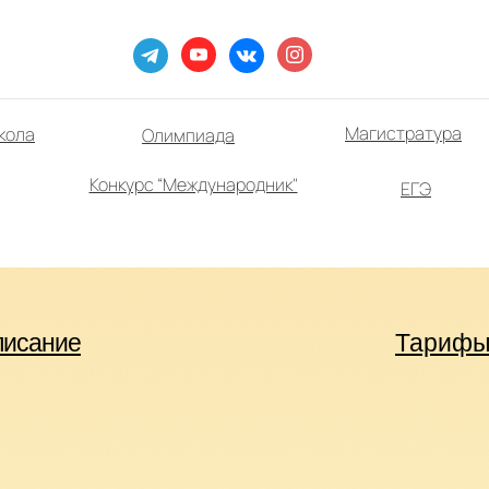
Магистратура
кола
Олимпиада
Конкурс “Международник"
ЕГЭ
писание
Тариф
+ 7 905 064 37