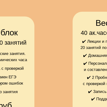
Ве
блок
40 ак.час
10 занятий
✔️ Лекции и 
20 занятий по
ские занятия.
✔️ Домашняя
емических часа
✔️ Персонал
 с проверкой
и составлен
амен ЕГЭ
✔️ 2 Проб
ором ошибок
с проверкой
✔️ Запись
о занятия
✔️ Подд
руб