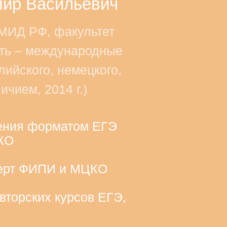
ир Васильевич
МИД РФ, факультет
сть – международные
лийского, немецкого,
ичием, 2014 г.)
ения форматом ЕГЭ
ЦКО
ерт ФИПИ и МЦКО
вторских курсов ЕГЭ,