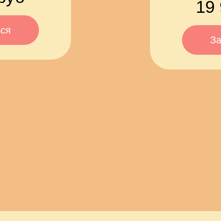
19
ься
За