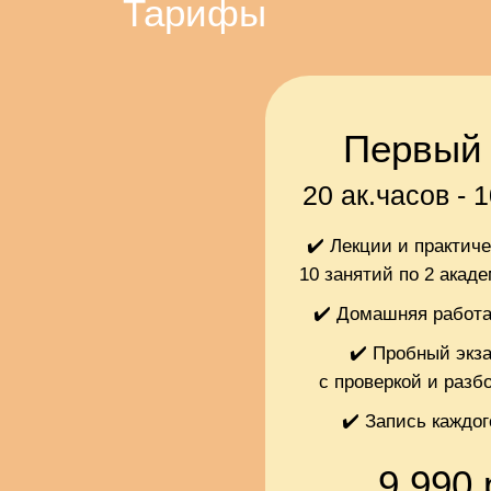
Тарифы
Первый 
20 ак.часов - 
✔️ Лекции и практиче
10 занятий по 2 акад
✔️ Домашняя работа
✔️ Пробный экз
с проверкой и разб
✔️ Запись каждог
9 990 