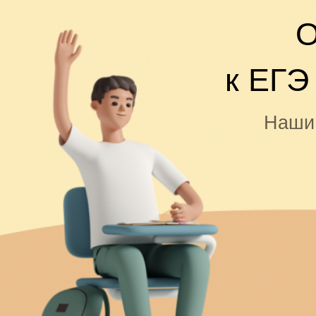
О
к ЕГЭ
Наши 