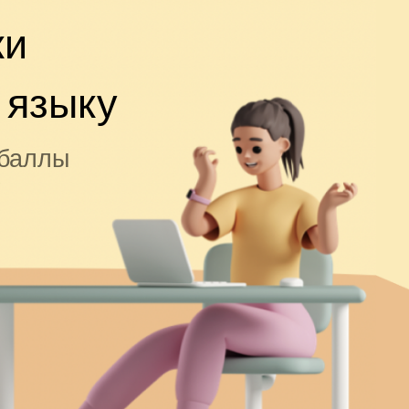
ки
 языку
 баллы
!