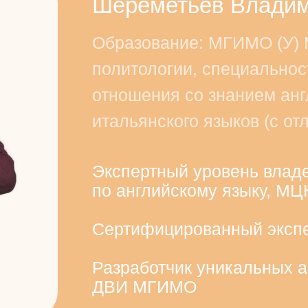
Шереметьев Владим
Образование: МГИМО (У) 
политологии, специально
отношения со знанием анг
итальянского языков (с отл
Экспертный уровень влад
по английскому языку, М
Сертифицированный эксп
Разработчик уникальных а
ДВИ МГИМО